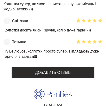
Колготки супер, по якості н висоті, ношу вже місяць і
жодної затяжки))
С
Світлана
Колготки досить якісні, зручні, колір дуже гарний))
Т
Татьяна
Ну це любов, колготки просто супер, виглядають дуже
гарно, я в захваті!!!
ДОБАВИТЬ ОТЗЫВ
ГЛАВНАЯ