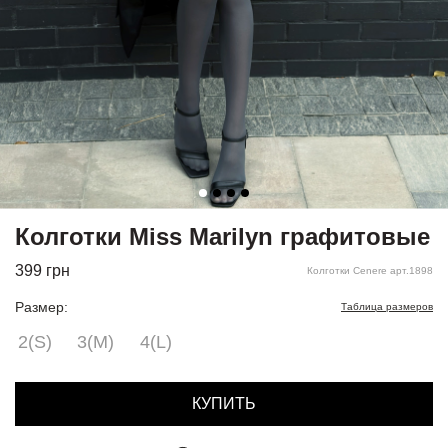
Колготки Miss Marilyn графитовые
399
грн
Колготки Cenere арт.1898
Размер:
Таблица размеров
2(S)
3(M)
4(L)
КУПИТЬ