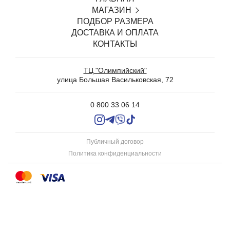
МАГАЗИН
ПОДБОР РАЗМЕРА
SALE
ДОСТАВКА И ОПЛАТА
БЕЛЬЕ С ОТКРЫТЫМ ДОСТУПОМ
КОНТАКТЫ
ТРУСИКИ
БЮСТГАЛЬТЕРЫ И КОМПЛЕКТЫ
ТЦ "Олимпийский"
WEDDING
улица Большая Васильковская, 72
ХАЛАТЫ И СОРОЧКИ
УЮТНЫЕ ПИЖАМЫ СО ШТАНАМИ И ШОРТАМИ
0 800 33 06 14
КОЛГОТКИ
ЧУЛКИ
БЕСШОВНАЯ ОДЕЖДА
Публичный договор
АКСЕССУАРЫ
Политика конфиденциальности