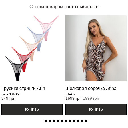
С этим товаром часто выбирают
Трусики стринги Arin
Шелковая сорочка Afina
арт.1803
LEO
349
грн
1699
грн
1999
грн
КУПИТЬ
КУПИТЬ