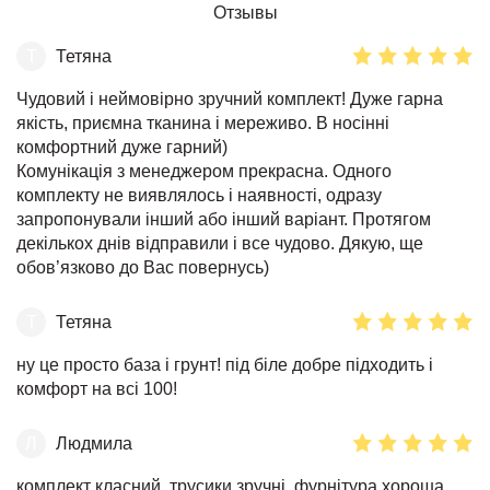
Отзывы
Т
Тетяна
Чудовий і неймовірно зручний комплект! Дуже гарна
якість, приємна тканина і мереживо. В носінні
комфортний дуже гарний)
Комунікація з менеджером прекрасна. Одного
комплекту не виявлялось і наявності, одразу
запропонували інший або інший варіант. Протягом
декількох днів відправили і все чудово. Дякую, ще
обов’язково до Вас повернусь)
Т
Тетяна
ну це просто база і грунт! під біле добре підходить і
комфорт на всі 100!
Л
Людмила
комплект класний, трусики зручні, фурнітура хороша,