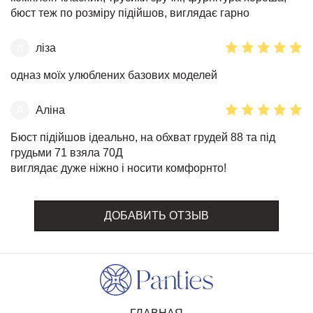
бюст теж по розміру підійшов, виглядає гарно
л
ліза
одназ моїх улюблених базових моделей
А
Аліна
Бюст підійшов ідеально, на обхват грудей 88 та під
грудьми 71 взяла 70Д
виглядає дуже ніжно і носити комфорнто!
ДОБАВИТЬ ОТЗЫВ