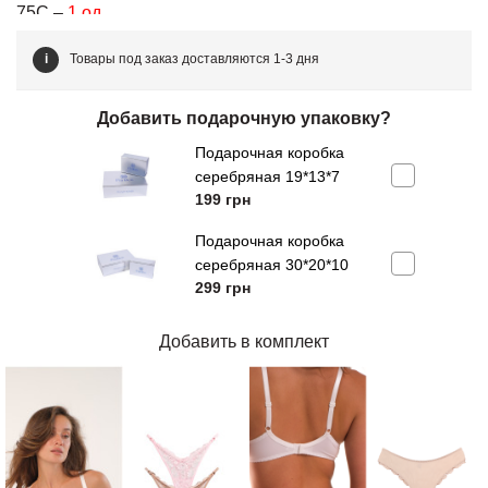
75C –
1 од.
75D –
1 од.
i
Товары под заказ доставляются 1-3 дня
80B –
1 од.
80C –
1 од.
Добавить подарочную упаковку?
85В –
1 од.
Подарочная коробка
70D –
под заказ
серебряная 19*13*7
80D –
под заказ
199
грн
85С –
под заказ
Подарочная коробка
серебряная 30*20*10
299
грн
Добавить в комплект