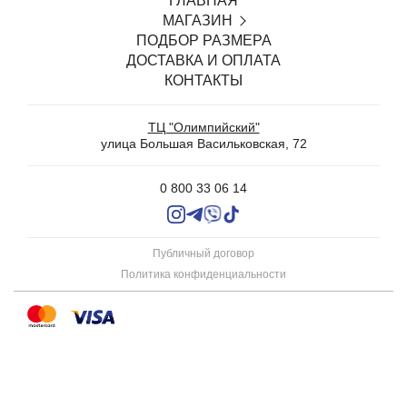
ГЛАВНАЯ
МАГАЗИН
ПОДБОР РАЗМЕРА
SALE
ДОСТАВКА И ОПЛАТА
БЕЛЬЕ С ОТКРЫТЫМ ДОСТУПОМ
КОНТАКТЫ
ТРУСИКИ
БЮСТГАЛЬТЕРЫ И КОМПЛЕКТЫ
ТЦ "Олимпийский"
WEDDING
улица Большая Васильковская, 72
ХАЛАТЫ И СОРОЧКИ
УЮТНЫЕ ПИЖАМЫ СО ШТАНАМИ И ШОРТАМИ
0 800 33 06 14
КОЛГОТКИ
ЧУЛКИ
БЕСШОВНАЯ ОДЕЖДА
Публичный договор
АКСЕССУАРЫ
Политика конфиденциальности