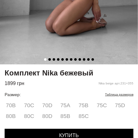
Комплект Nika бежевый
1899
грн
Nika beige арт.231+355
Размер:
Таблица размеров
70B
70C
70D
75A
75B
75C
75D
80B
80C
80D
85В
85С
КУПИТЬ