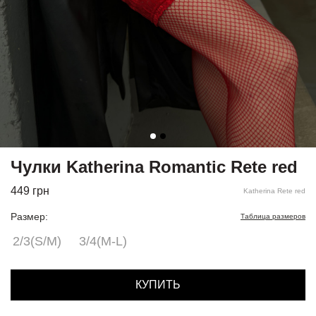
Чулки Katherina Romantic Rete red
449
грн
Katherina Rete red
Размер:
Таблица размеров
2/3(S/M)
3/4(M-L)
КУПИТЬ