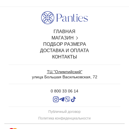
ГЛАВНАЯ
МАГАЗИН
ПОДБОР РАЗМЕРА
SALE
ДОСТАВКА И ОПЛАТА
БЕЛЬЕ С ОТКРЫТЫМ ДОСТУПОМ
КОНТАКТЫ
ТРУСИКИ
БЮСТГАЛЬТЕРЫ И КОМПЛЕКТЫ
ТЦ "Олимпийский"
WEDDING
улица Большая Васильковская, 72
ХАЛАТЫ И СОРОЧКИ
УЮТНЫЕ ПИЖАМЫ СО ШТАНАМИ И ШОРТАМИ
0 800 33 06 14
КОЛГОТКИ
ЧУЛКИ
БЕСШОВНАЯ ОДЕЖДА
Публичный договор
АКСЕССУАРЫ
Политика конфиденциальности