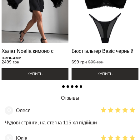
Халат Noelia кимоно с
Бюстгальтер Basic черный
перьями
2499
грн
699
грн
999
грн
КУПИТЬ
КУПИТЬ
Отзывы
О
Олеся
Чудові стрінги, на стегна 115 хл підійши
Ю
Юлія