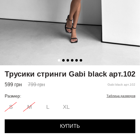
Трусики стринги Gabi black арт.102
599
грн
799
грн
Gabi black арт.102
Размер:
Таблица размеров
S
M
L
XL
КУПИТЬ