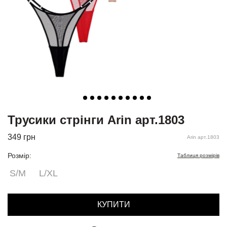
Трусики стрінги Arin арт.1803
349
грн
Arin арт.1803
Розмір:
Таблиця розмірів
S/M
L/XL
КУПИТИ