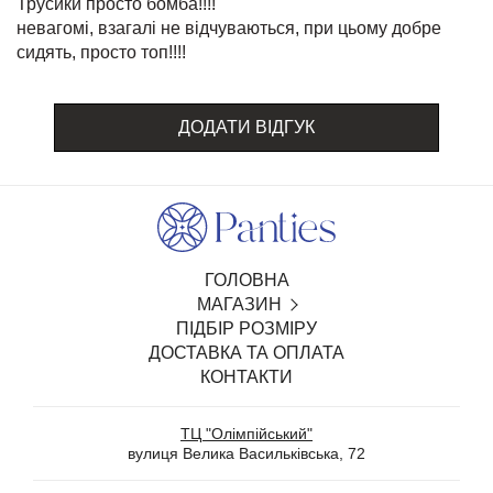
Трусики просто бомба!!!!
невагомі, взагалі не відчуваються, при цьому добре
сидять, просто топ!!!!
ДОДАТИ ВІДГУК
ГОЛОВНА
МАГАЗИН
ПІДБІР РОЗМІРУ
SALE
ДОСТАВКА ТА ОПЛАТА
БІЛИЗНА З ВІДКРИТИМ ДОСТУПОМ
КОНТАКТИ
ТРУСИКИ
БЮСТГАЛЬТЕРИ ТА КОМПЛЕКТИ
ТЦ "Олімпійський"
WEDDING
вулиця Велика Васильківська, 72
ШОВКОВІ ПІЖАМИ, СОРОЧКИ ТА ХАЛАТИ