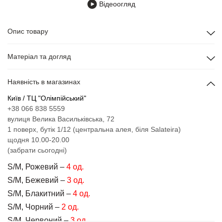
Відеоогляд
Опис товару
Матеріал та догляд
Наявність в магазинах
Київ / ТЦ "Олімпійський"
+38 066 838 5559
вулиця Велика Васильківська, 72
1 поверх, бутік 1/12 (центральна алея, біля Salateira)
щодня 10.00-20.00
(забрати сьогодні)
S/M, Рожевий –
4 од.
S/M, Бежевий –
3 од.
S/M, Блакитний –
4 од.
S/M, Чорний –
2 од.
S/M, Червоний –
3 од.