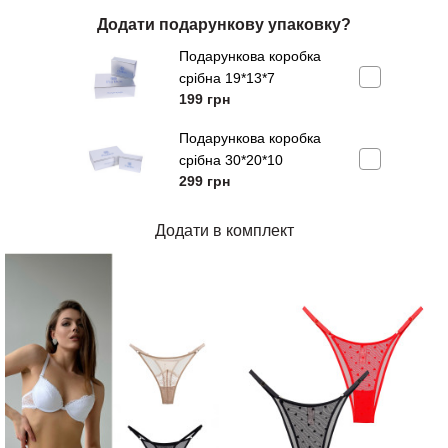
L/XL, Блакитний –
4 од.
Додати подарункову упаковку?
L/XL, Бежевий –
4 од.
Подарункова коробка
L/XL, Рожевий –
5 од.
срібна 19*13*7
199
грн
L/XL, Чорний –
5 од.
L/XL, Червоний –
4 од.
Подарункова коробка
срібна 30*20*10
299
грн
Додати в комплект