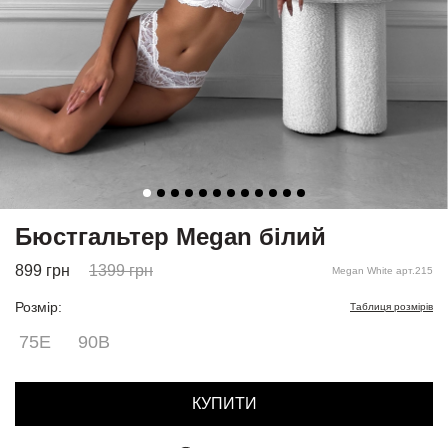
Бюстгальтер Megan білий
899
грн
1399
грн
Megan White арт.215
Розмір:
Таблиця розмірів
75Е
90B
КУПИТИ