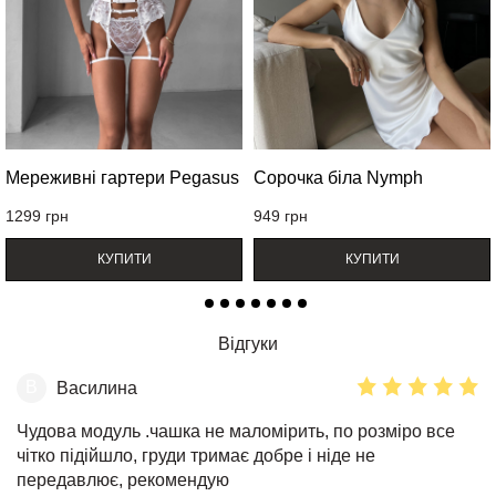
Мереживні гартери Pegasus
Сорочка біла Nymph
1299
грн
949
грн
КУПИТИ
КУПИТИ
Відгуки
В
Василина
Чудова модуль .чашка не маломірить, по розміро все
чітко підійшло, груди тримає добре і ніде не
передавлює, рекомендую