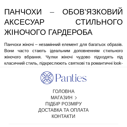
ПАНЧОХИ 
–
 ОБОВ’ЯЗКОВИЙ 
АКСЕСУАР СТИЛЬНОГО 
ЖІНОЧОГО ГАРДЕРОБА
Панчохи жіночі – незамінний елемент для багатьох образів. 
Вони часто стають ідеальним доповненням стильного 
жіночого вбрання. Чулки жіночі чудово підходять під 
класичний стиль, підкреслюють святкові та романтичні look-
и, зігрівають взимку в повсякденному житті, вдало 
доповнюють формальні ділові костюми.
ТИПИ ЖІНОЧИХ ПАНЧІХ
ГОЛОВНА
МАГАЗИН
Для виготовлення панчіх слугують різноманітні матеріали. 
ПІДБІР РОЗМІРУ
Тому вироби класифікуються залежно від того, із якого 
SALE
ДОСТАВКА ТА ОПЛАТА
матеріалу вони виготовлені. Це
 може б
ути:
БІЛИЗНА З ВІДКРИТИМ ДОСТУПОМ
КОНТАКТИ
Нейлон (поліамід). Дуже популярний для 
ТРУСИКИ
виготовлення класичних панчіх на повсякдень.
БЮСТГАЛЬТЕРИ ТА КОМПЛЕКТИ