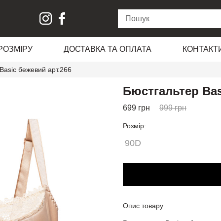
 РОЗМІРУ
ДОСТАВКА ТА ОПЛАТА
КОНТАКТ
Basic бежевий арт.266
Бюстгальтер Bas
699
грн
999
грн
Розмір:
алати
90D
штанами
Опис товару