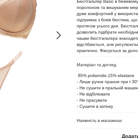
Бюстгальтер Basic в бежевому
поролоном та вишуканим мере
дуже комфортний у використан
підтримка з боків бюстика, що
протягом усього дня. Бюстгаль
дозволить підібрати необхідни
чашки бюстгальтера знаходить
відстібаються, але регулюють
практично.
Фіксується за допо
Матеріал та догляд
85% poliamide,15% elastane
- Лише ручне прання при t 30
- Не сушити в пральній машин
- Не відбілювати
- Не прасувати
- Сушити в затінку
Наявність в магазинах
Додат