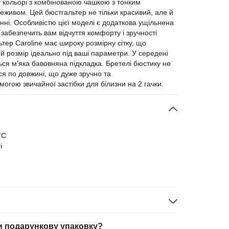
 кольорі з комбінованою чашкою з тонким
живом. Цей бюстгальтер не тільки красивий, але й
ні. Особливістю цієї моделі є додаткова ущільнена
 забезпечить вам відчуття комфорту і зручності
тер Caroline має широку розмірну сітку, що
й розмір ідеально під ваші параметри. У середені
ся м'яка бавовняна підкладка. Бретелі бюстику не
ся по довжині, що дуже зручно та
могою звичайної застібки для білизни на 2 гачки.
°C
і
и подарункову упаковку?