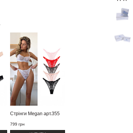
т
Трусики сліпи Megan
Бр
арт.86
арт
699 грн
699
КУПИТИ
Стрінги Megan арт.355
799 грн