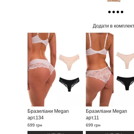
Додати в комплек
и Megan
ТИ
Бразиліани Megan
Бразиліани Megan
арт.134
арт.11
699 грн
699 грн