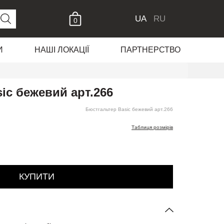
UA
RU
0
И
НАШІ ЛОКАЦІЇ
ПАРТНЕРСТВО
ic бежевий арт.266
Бюстгальтер Basic бежевий арт.266
Таблиця розмірів
КУПИТИ