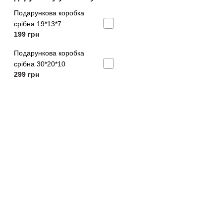
Подарункова коробка
срібна 19*13*7
199
грн
Подарункова коробка
срібна 30*20*10
299
грн
азиліани Megan
.134
 грн
КУПИТИ
Бразиліани Megan
Стрінги Me
арт.11
699 грн
799 грн