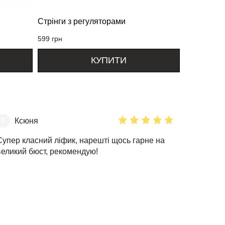
Стрінги з регуляторами
Стрінги Ga
599
грн
689
грн
КУПИТИ
К
Ксюня
Супер класний ліфик, нарешті щось гарне на
великий бюст, рекомендую!