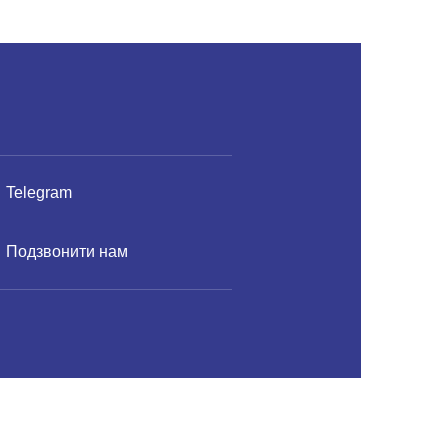
КУПИТИ
К
Telegram
Подзвонити нам