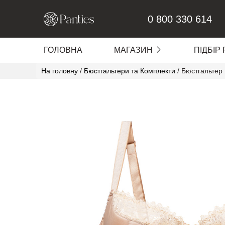
0 800 330 614
ГОЛОВНА
МАГАЗИН
ПІДБІР
SALE
На головну
/
Бюстгальтери та Комплекти
/
Бюстгальтер 
Білизна з Відкритим Доступом
Трусики
Бюстгальтери та Комплекти
Wedding
Шовкові піжами, сорочки та х
Затишні піжами з шортами і 
Колготи
Панчохи
Безшовна Одежа
Аксесуари