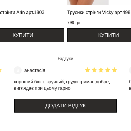
стрінги Arin арт.1803
Трусики стрінги Vicky арт.498
799
грн
КУПИТИ
КУПИТИ
Відгуки
а
анастасія
хороший бюст, зручний, груди тримає добре,
виглядає при цьому гарно
ДОДАТИ ВІДГУК