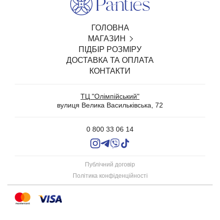
ГОЛОВНА
МАГАЗИН
ПІДБІР РОЗМІРУ
SALE
ДОСТАВКА ТА ОПЛАТА
БІЛИЗНА З ВІДКРИТИМ ДОСТУПОМ
КОНТАКТИ
ТРУСИКИ
БЮСТГАЛЬТЕРИ ТА КОМПЛЕКТИ
ТЦ "Олімпійський"
WEDDING
вулиця Велика Васильківська, 72
ШОВКОВІ ПІЖАМИ, СОРОЧКИ ТА ХАЛАТИ
ЗАТИШНІ ПІЖАМИ З ШОРТАМИ І ШТАНАМИ
0 800 33 06 14
КОЛГОТИ
ПАНЧОХИ
БЕЗШОВНА ОДЕЖА
Публічний договір
АКСЕСУАРИ
Політика конфіденційності