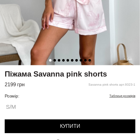
Піжама Savanna pink shorts
2199
грн
Savanna pink shorts арт.9323-1
Розмір:
Таблиця розмірів
S/M
КУПИТИ