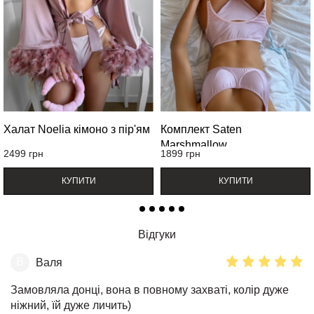
Халат Noelia кімоно з пір'ям
Комплект Saten
Marshmallow
2499
грн
1899
грн
КУПИТИ
КУПИТИ
Відгуки
В
Валя
Замовляла донці, вона в повному захваті, колір дуже
ніжний, їй дуже личить)